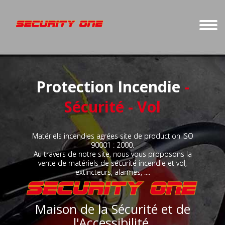
Protection Incendie
-
Sécurité - Vol
Matériels incendies agrées site de production ISO
V
90001 : 2000.
so
Au travers de notre site, nous vous proposons la
vente de matériels de sécurité incendie et vol,
extincteurs, alarmes, ....
Maison de la Sécurité et de
20 
l'Accessibilité.